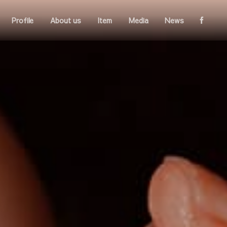
Profile
About us
Item
Media
News