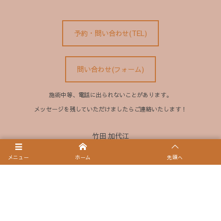
予約・問い合わせ(TEL)
問い合わせ(フォーム)
施術中等、電話に出られないことがあります。
メッセージを残していただけましたらご連絡いたします！
竹田 加代江
オーナー
メニュー
ホーム
先頭へ
小顔美容鍼灸 まーめいどの森
TEL:090-8900-7799