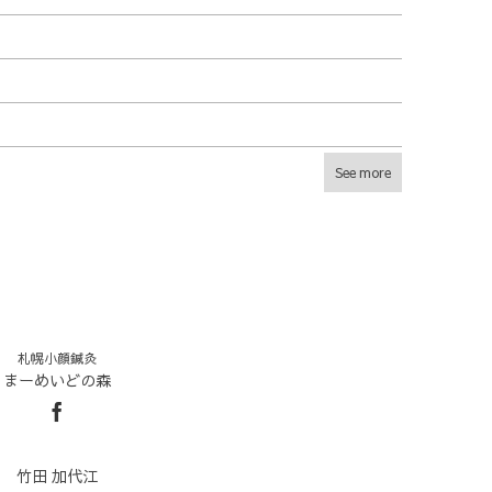
See more
札幌小顔鍼灸
まーめいどの森
竹田 加代江