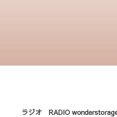
ラジオ RADIO wonderstorag